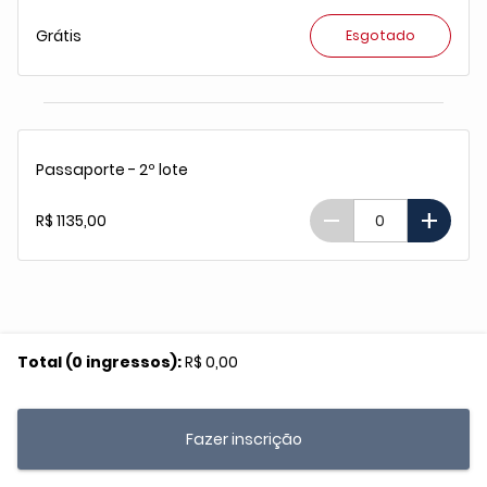
Grátis
Esgotado
Passaporte - 2º lote
remove
add
R$ 1135,00
Total (0 ingressos):
R$ 0,00
Fazer inscrição