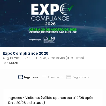
ExpoCompliance 2026
Aug 18, 2026 09h00 - Aug 20, 2026 19h00 (UTC-03:00)
Por:
ESENI
confirmation_number
list
credit_card
Ingresso
Formulário
Pagamento
Ingresso - Visitante (válido apenas para 19/08 após
12h e 20/08 o dia todo)